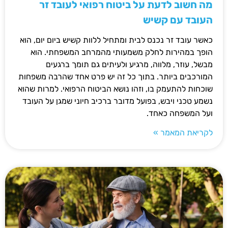
מה חשוב לדעת על ביטוח רפואי לעובד זר
העובד עם קשיש
כאשר עובד זר נכנס לבית ומתחיל ללוות קשיש ביום יום, הוא
הופך במהירות לחלק משמעותי מהמרחב המשפחתי. הוא
מבשל, עוזר, מלווה, מרגיע ולעיתים גם תומך ברגעים
המורכבים ביותר. בתוך כל זה יש פרט אחד שהרבה משפחות
שוכחות להתעמק בו, וזהו נושא הביטוח הרפואי. למרות שהוא
נשמע טכני ויבש, בפועל מדובר ברכיב חיוני שמגן על העובד
ועל המשפחה כאחד.
לקריאת המאמר »