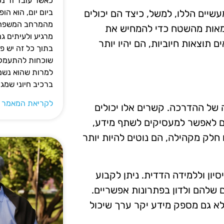
כאשר עובד זר נכ
שיים הללו, למשל, כיצד הם יכולים
ביום יום, הוא ה
מהמרחב המשפחתי.
גמאות מהשטח כדי להמחיש את
מרגיע ולעיתים ג
תוצאות חיוביות, הם יהיו יותר
בתוך כל זה יש 
שוכחות להתעמק ב
למרות שהוא נשמע
ברכיב חיוני שמג
לקריאת המאמר 
של ההדרכה. קשרים אלו יכולים
ם לאפשר למעסיקים לשתף מידע,
לק מקהילה, הם נוטים להיות יותר
ון וללמידה הדדית. ניתן לקבוע
שלהם ולדון בפתרונות אפשריים.
א גם מספק מידע יקר ערך שיכול