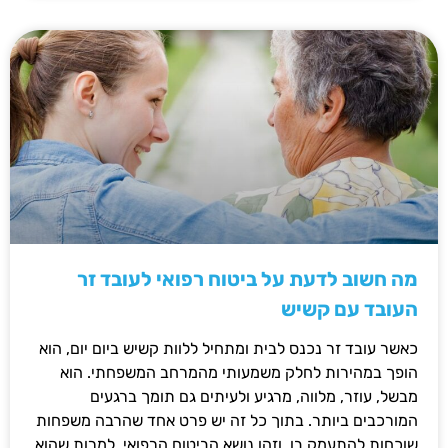
מה חשוב לדעת על ביטוח רפואי לעובד זר
העובד עם קשיש
כאשר עובד זר נכנס לבית ומתחיל ללוות קשיש ביום יום, הוא
הופך במהירות לחלק משמעותי מהמרחב המשפחתי. הוא
מבשל, עוזר, מלווה, מרגיע ולעיתים גם תומך ברגעים
המורכבים ביותר. בתוך כל זה יש פרט אחד שהרבה משפחות
שוכחות להתעמק בו, וזהו נושא הביטוח הרפואי. למרות שהוא