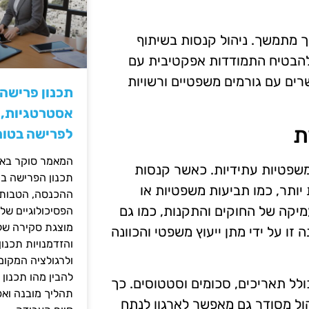
ך מתמשך. ניהול קנסות בשיתוף
 להבטיח התמודדות אפקטיבית עם
ים עם גורמים משפטיים ורשויות
תכנון פרישה
אסטרטגיות, ס
ת
לפרישה בטוח
המאמר סוקר באופ
 משפטיות עתידיות. כאשר קנסות
תכנון הפרישה בי
 יותר, כמו תביעות משפטיות או
ההכנסה, הטבות ה
עמיקה של החוקים והתקנות, כמו גם
הפסיכולוגיים של
מוצגת סקירה של 
 זו על ידי מתן ייעוץ משפטי והכוונה
והזדמנויות תכנון
ולרגולציה המקומ
להבין מהו תכנון 
ולל תאריכים, סכומים וסטטוסים. כך
תהליך מובנה וא
הול מסודר גם מאפשר לארגון לנתח