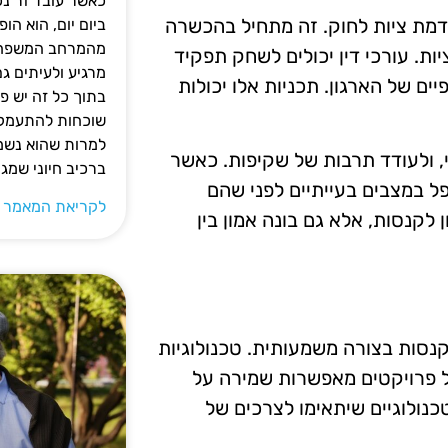
כאשר עובד זר נכ
קדמת ציות לחוק. זה מתחיל בהכשרה
ביום יום, הוא ה
מהמרחב המשפחתי.
ת. עורכי דין יכולים לשחק תפקיד
מרגיע ולעיתים ג
ם של הארגון. תכניות אלו יכולות
בתוך כל זה יש 
שוכחות להתעמק ב
למרות שהוא נשמע
, ולעודד תרבות של שקיפות. כאשר
ברכיב חיוני שמג
פל במצבים בעייתיים לפני שהם
לקריאת המאמר 
לקנסות, אלא גם בונה אמון בין
נסות בצורה משמעותית. טכנולוגיות
ם, מערכות CRM ומערכות ניהול פרויקטים מאפשרות שמירה על
טכנולוגיים שיתאימו לצרכים של