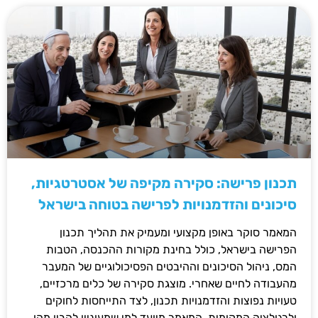
תכנון פרישה: סקירה מקיפה של אסטרטגיות,
סיכונים והזדמנויות לפרישה בטוחה בישראל
המאמר סוקר באופן מקצועי ומעמיק את תהליך תכנון
הפרישה בישראל, כולל בחינת מקורות ההכנסה, הטבות
המס, ניהול הסיכונים וההיבטים הפסיכולוגיים של המעבר
מהעבודה לחיים שאחרי. מוצגת סקירה של כלים מרכזיים,
טעויות נפוצות והזדמנויות תכנון, לצד התייחסות לחוקים
ולרגולציה המקומית. המאמר מיועד למי שמעוניין להבין מהו