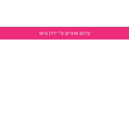
קידום אתרים ע"י ירדן גרופ