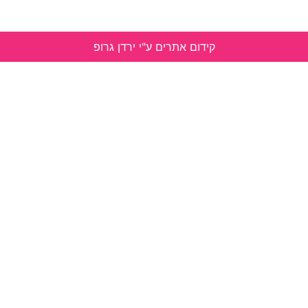
קידום אתרים ע"י ירדן גרופ