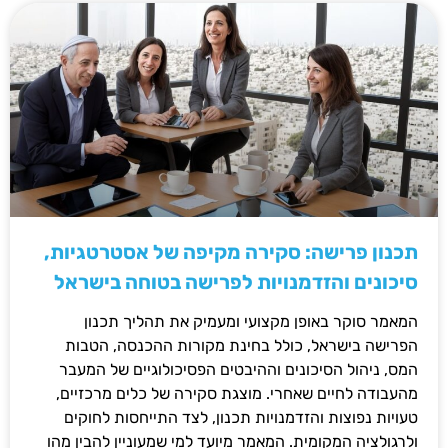
תכנון פרישה: סקירה מקיפה של אסטרטגיות,
סיכונים והזדמנויות לפרישה בטוחה בישראל
המאמר סוקר באופן מקצועי ומעמיק את תהליך תכנון
הפרישה בישראל, כולל בחינת מקורות ההכנסה, הטבות
המס, ניהול הסיכונים וההיבטים הפסיכולוגיים של המעבר
מהעבודה לחיים שאחרי. מוצגת סקירה של כלים מרכזיים,
טעויות נפוצות והזדמנויות תכנון, לצד התייחסות לחוקים
ולרגולציה המקומית. המאמר מיועד למי שמעוניין להבין מהו