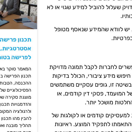
יק שעלול להוביל למידע שגוי או לא
תיו.
 יש לוודא שהמידע שנאסף מטופל
פרטיות.
תכנון פרישה
אסטרטגיות, ס
לפרישה בטוח
פשרים לחברות לקבל תמונה מדויקת
המאמר סוקר באופ
יפוש מידע ציבורי, הכולל בדיקות
תכנון הפרישה בי
ההכנסה, הטבות ה
 בשיטה זו, גופים עסקיים משתמשים
הפסיכולוגיים של
 המועמד, פסקי דין קודמים, או
מוצגת סקירה של 
חלטות מושכל יותר.
והזדמנויות תכנון
ולרגולציה המקומ
 למעסיקים קודמים או לקולגות של
להבין מהו תכנון 
והתאמתו לתפקיד המוצע. ראיונות
תהליך מובנה וא