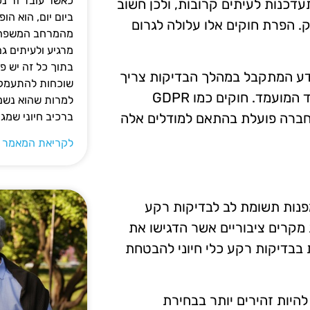
כאשר עובד זר נכ
דכנות לעיתים קרובות, ולכן חשוב
ביום יום, הוא ה
. הפרת חוקים אלו עלולה לגרום
מהמרחב המשפחתי.
מרגיע ולעיתים ג
בתוך כל זה יש 
ידע המתקבל במהלך הבדיקות צריך
שוכחות להתעמק ב
להיות מטופל בצורה זהירה ומקצועית, תוך שמירה על כבוד המועמד. חוקים כמו GDPR
למרות שהוא נשמע
החברה פועלת בהתאם למודלים אלה
ברכיב חיוני שמג
לקריאת המאמר 
פנות תשומת לב לבדיקות רקע
 מקרים ציבוריים אשר הדגישו את
 בבדיקות רקע כלי חיוני להבטחת
היות זהירים יותר בבחירת