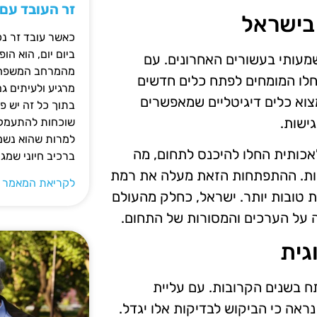
זר העובד עם
בישראל
כאשר עובד זר נכ
ביום יום, הוא ה
מעותי בעשורים האחרונים. עם
מהמרחב המשפחתי.
לו המומחים לפתח כלים חדשים
מרגיע ולעיתים ג
מצוא כלים דיגיטליים שמאפשרים
בתוך כל זה יש 
ישות.
שוכחות להתעמק ב
למרות שהוא נשמע
לאכותית החלו להיכנס לתחום, מה
ברכיב חיוני שמג
שות. ההתפתחות הזאת מעלה את רמת
לקריאת המאמר 
 טובות יותר. ישראל, כחלק מהעולם
 על הערכים והמסורות של התחום.
גית
 בשנים הקרובות. עם עליית
ראה כי הביקוש לבדיקות אלו יגדל.