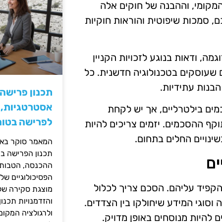
מקומי, וההבנה של חוקים אלה
ם, סמכות שיפוטית והוראות חוקיות
וגמה, ודאות בנוגע לזכויות הקניין
שעוסקים בטכנולוגיה חדשנית. כל
הבנות עתידיות.
תכנון פרישה
אסטרטגיות, ס
ם בילטרליים, אך יש לקחת
לפרישה בטוח
קף ההסכמים. יזמים צריכים להיות
ינויים החלים בתחום.
המאמר סוקר באופ
תכנון הפרישה בי
ים
ההכנסה, הטבות ה
הפסיכולוגיים של
הקפיד עליהם. הסכם צריך לכלול
מוצגת סקירה של 
והזדמנויות תכנון
וסוגי המידע שיחולקו בין הצדדים.
ולרגולציה המקומ
ים להיות מנוסחים באופן מדויק.