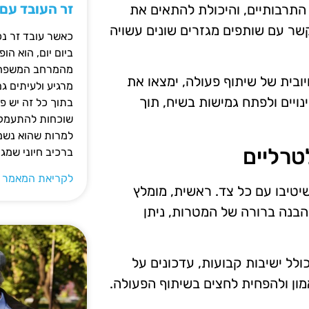
זר העובד עם
תרבותיים, והיכולת להתאים את
ר עם שותפים מגזרים שונים עשויה
כאשר עובד זר נכ
ביום יום, הוא ה
מהמרחב המשפחתי.
יובית של שיתוף פעולה, ימצאו את
מרגיע ולעיתים ג
ויים ולפתח גמישות בשיח, תוך
בתוך כל זה יש 
שוכחות להתעמק ב
למרות שהוא נשמע
טרליים
ברכיב חיוני שמג
לקריאת המאמר 
טיבו עם כל צד. ראשית, מומלץ
הבנה ברורה של המטרות, ניתן
לל ישיבות קבועות, עדכונים על
מון ולהפחית לחצים בשיתוף הפעולה.