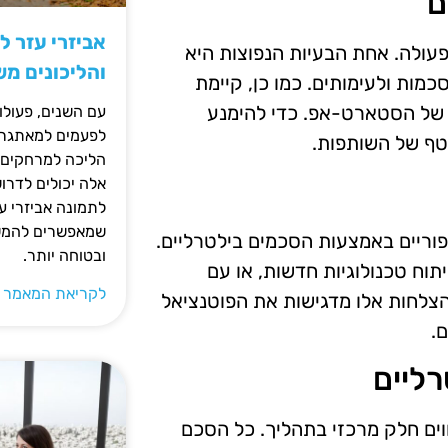
ם
אביזרי עזר ל
ולה. אחת הבעיות הנפוצות היא
והליכונים מ
כמות ולעימותים. כמו כן, קיימת
 של הסטארט-אפ. כדי להימנע
עם השנים, פעולו
לפעמים למאתגרות
טף של השותפות.
הליכה למרחקים ק
אלה יכולים לדרו
לתמונה אביזרי עז
שמאפשרים להמשי
וריים באמצעות הסכמים בילטרליים.
ובטוחה יותר.
תוח טכנולוגיות חדשות, או עם
לקריאת המאמר 
 הצלחות אלו מדגישות את הפוטנציאל
.
ליים
ים חלק מרכזי בתהליך. כל הסכם