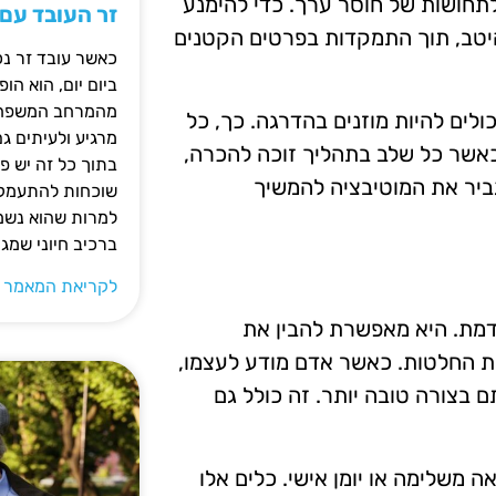
לתחושות של חוסר ערך. כדי להימנע
זר העובד עם
היטב, תוך התמקדות בפרטים הקטנים
כאשר עובד זר נכ
ביום יום, הוא ה
מהמרחב המשפחתי.
לים להיות מוזנים בהדרגה. כך, כל
מרגיע ולעיתים ג
כאשר כל שלב בתהליך זוכה להכרה,
בתוך כל זה יש 
ביר את המוטיבציה להמשיך
שוכחות להתעמק ב
למרות שהוא נשמע
ברכיב חיוני שמג
לקריאת המאמר 
דמת. היא מאפשרת להבין את
ת החלטות. כאשר אדם מודע לעצמו,
ם בצורה טובה יותר. זה כולל גם
 משלימה או יומן אישי. כלים אלו