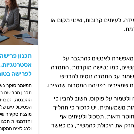
ידה. לעיתים קרובות, שינוי מקום או
מת.
תכנון פרישה
א מאפשרת לאנשים להתגבר על
אסטרטגיות, ס
שיים, כמו נטישה מוקדמת, התמדה
לפרישה בטוח
שמור על התמדה נוטים להרגיש
ם שמציבים בפניהם המטרות שהציבו.
המאמר סוקר באופ
תכנון הפרישה בי
שמור על פוקוס. חשוב להבין כי
ההכנסה, הטבות ה
ות משמעותית. יש לזכור כי תהליך
הפסיכולוגיים של
מוצגת סקירה של 
חוסר ודאות, תסכול ולעיתים אף
והזדמנויות תכנון
ולחזק את היכולת להמשיך, גם כאשר
ולרגולציה המקומ