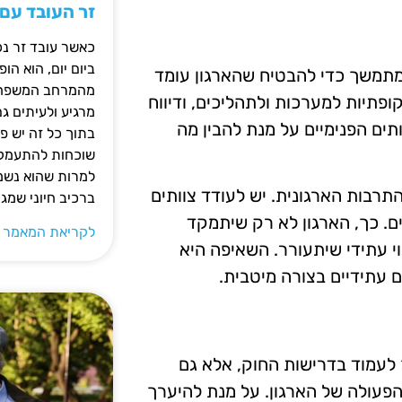
זר העובד עם
כאשר עובד זר נכ
ביום יום, הוא ה
 מתמשך כדי להבטיח שהארגון עומד
מהמרחב המשפחתי.
פתיות למערכות ולתהליכים, ודיווח
מרגיע ולעיתים ג
תים הפנימיים על מנת להבין מה
בתוך כל זה יש 
שוכחות להתעמק ב
למרות שהוא נשמע
תרבות הארגונית. יש לעודד צוותים
ברכיב חיוני שמג
ים. כך, הארגון לא רק שיתמקד
לקריאת המאמר 
וי עתידי שיתעורר. השאיפה היא
 עתידיים בצורה מיטבית.
 לעמוד בדרישות החוק, אלא גם
הפעולה של הארגון. על מנת להיערך