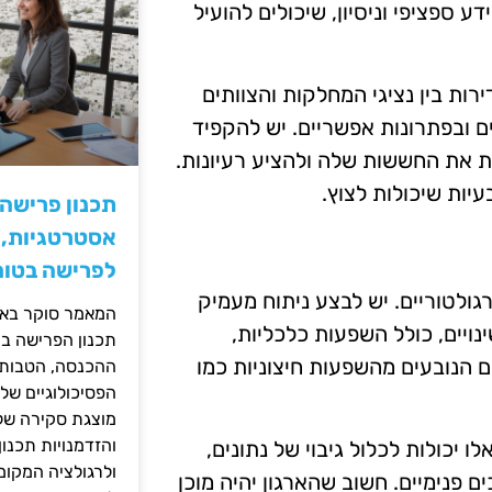
 ספציפי וניסיון, שיכולים להועיל
רות בין נציגי המחלקות והצוותים
ם ובפתרונות אפשריים. יש להקפיד
 את החששות שלה ולהציע רעיונות.
יות שיכולות לצוץ.
תכנון פרישה
אסטרטגיות, ס
לפרישה בטוח
גולטוריים. יש לבצע ניתוח מעמיק
המאמר סוקר באופ
יים, כולל השפעות כלכליות,
תכנון הפרישה בי
ם הנובעים מהשפעות חיצוניות כמו
ההכנסה, הטבות ה
הפסיכולוגיים של
מוצגת סקירה של 
והזדמנויות תכנון
ו יכולות לכלול גיבוי של נתונים,
ולרגולציה המקומ
 פנימיים. חשוב שהארגון יהיה מוכן