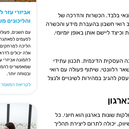
אביזרי עזר ל
ונאי בלבד. הכשרות והדרכה של
והליכונים מ
רב רואי חשבון בהעברת מידע והכשרה
יצד ליישם אותן באופן יומיומי.
עם השנים, פעולו
לפעמים למאתגרות
הליכה למרחקים ק
אלה יכולים לדרו
לתמונה אביזרי עז
ה העסקית הדינמית. תכנון עתידי
שמאפשרים להמשי
ר רלוונטי. שיתוף פעולה עם רואי
ובטוחה יותר.
סק להגיב במהירות לשינויים ולנצל
לקריאת המאמר 
רגון
ות שונות בארגון הוא חיוני. כל
ווק, יכולה לתרום ליצירת תהליך