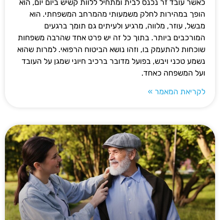
כאשר עובד זר נכנס לבית ומתחיל ללוות קשיש ביום יום, הוא
הופך במהירות לחלק משמעותי מהמרחב המשפחתי. הוא
מבשל, עוזר, מלווה, מרגיע ולעיתים גם תומך ברגעים
המורכבים ביותר. בתוך כל זה יש פרט אחד שהרבה משפחות
שוכחות להתעמק בו, וזהו נושא הביטוח הרפואי. למרות שהוא
נשמע טכני ויבש, בפועל מדובר ברכיב חיוני שמגן על העובד
ועל המשפחה כאחד.
לקריאת המאמר »