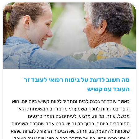
מה חשוב לדעת על ביטוח רפואי לעובד זר
העובד עם קשיש
כאשר עובד זר נכנס לבית ומתחיל ללוות קשיש ביום יום, הוא
הופך במהירות לחלק משמעותי מהמרחב המשפחתי. הוא
מבשל, עוזר, מלווה, מרגיע ולעיתים גם תומך ברגעים
המורכבים ביותר. בתוך כל זה יש פרט אחד שהרבה משפחות
שוכחות להתעמק בו, וזהו נושא הביטוח הרפואי. למרות שהוא
נשמע טכני ויבש, בפועל מדובר ברכיב חיוני שמגן על העובד