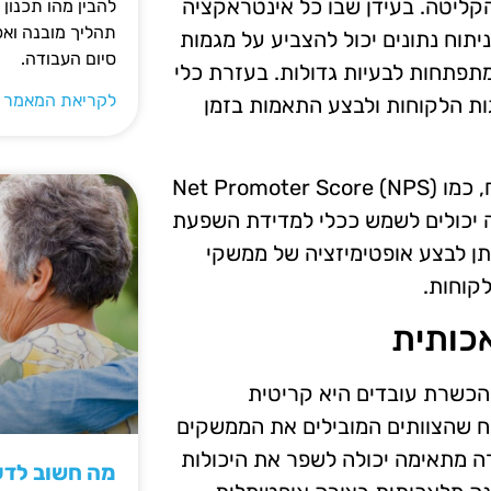
הקליטה. בעידן שבו כל אינטראקציה
להבין מהו תכנון 
תהליך מובנה וא
יתוח נתונים יכול להצביע על מגמות
סיום העבודה.
 מתפתחות לבעיות גדולות. בעזרת כלי
לקריאת המאמר 
ות הלקוחות ולבצע התאמות בזמן
בנוסף, חשוב לבצע מעקב אחרי אינדקסים של חוויית לקוח, כמו Net Promoter Score (NPS)
Customer Satisfa). נתונים אלה יכולים לשמש ככלי למדידת השפעת
יתן לבצע אופטימיזציה של ממשקי
קוחות.
כותית
הכשרת עובדים היא קריטית
יח שהצוותים המובילים את הממשקים
רה מתאימה יכולה לשפר את היכולות
מה חשוב לדעת