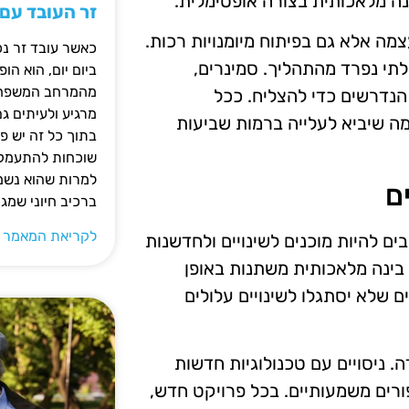
 מלאכותית בצורה אופטימלית.
זר העובד עם
מה אלא גם בפיתוח מיומנויות רכות.
כאשר עובד זר נכ
לתי נפרד מהתהליך. סמינרים,
ביום יום, הוא ה
מהמרחב המשפחתי.
הנדרשים כדי להצליח. ככל
מרגיע ולעיתים ג
 מה שיביא לעלייה ברמות שביעות
בתוך כל זה יש 
שוכחות להתעמק ב
למרות שהוא נשמע
ם
ברכיב חיוני שמג
לקריאת המאמר 
ם להיות מוכנים לשינויים ולחדשנות
 בינה מלאכותית משתנות באופן
 שלא יסתגלו לשינויים עלולים
. ניסויים עם טכנולוגיות חדשות
פורים משמעותיים. בכל פרויקט חדש,