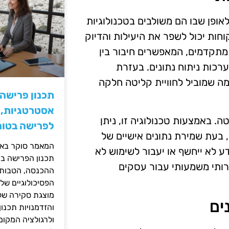
אופן שבו הם משולבים בטכנולוגיות
חות יכול לשפר את היעילות והדיוק
ל תהליכים רבים. דוגמה לכך היא השימוש בממשקי API מתקדמים, המאפשרים חיבור בין
ות ניהול תוכן ומערכות ניתוח נתונים. בעזרת
מה שמוביל לחוויית קליטה חלקה
תכנון פרישה
אסטרטגיות, ס
טה. באמצעות טכנולוגיה זו, ניתן
לפרישה בטוח
 בעת שמירת נתונים אישיים של
המאמר סוקר באופ
ע לא ייחשף או יעבור לשימוש לא
תכנון הפרישה בי
רותי משמעותי עבור עסקים
ההכנסה, הטבות ה
הפסיכולוגיים של
מוצגת סקירה של 
ים
והזדמנויות תכנון
ולרגולציה המקומ