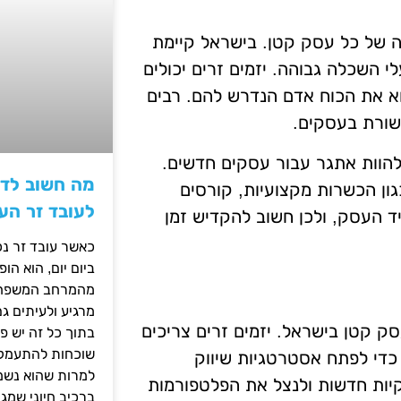
ה של כל עסק קטן. בישראל קיימת
י השכלה גבוהה. יזמים זרים יכולים
צוא את הכוח אדם הנדרש להם. רבים
שורת בעסקים.
להוות אתגר עבור עסקים חדשים.
מה חשוב לדע
גון הכשרות מקצועיות, קורסים
לעובד זר הע
 העסק, ולכן חשוב להקדיש זמן
כאשר עובד זר נכ
ביום יום, הוא ה
מהמרחב המשפחתי.
מרגיע ולעיתים ג
ק קטן בישראל. יזמים זרים צריכים
בתוך כל זה יש 
שוכחות להתעמק ב
כדי לפתח אסטרטגיות שיווק
למרות שהוא נשמע
יות חדשות ולנצל את הפלטפורמות
ברכיב חיוני שמג