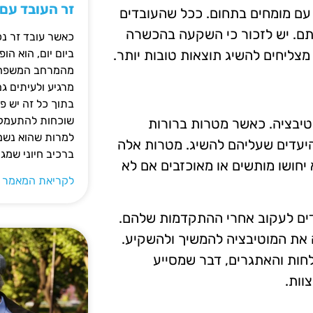
זר העובד עם
ת עם מומחים בתחום. ככל שהעובדים
דתם. יש לזכור כי השקעה בהכשרה
כאשר עובד זר נכ
צליחים להשיג תוצאות טובות יותר.
ביום יום, הוא ה
מהמרחב המשפחתי.
מרגיע ולעיתים ג
בתוך כל זה יש 
שוכחות להתעמק ב
טיבציה. כאשר מטרות ברורות
למרות שהוא נשמע
היעדים שעליהם להשיג. מטרות אלה
ברכיב חיוני שמג
יחושו מותשים או מאוכזבים אם לא
לקריאת המאמר 
דים לעקוב אחרי ההתקדמות שלהם.
את המוטיבציה להמשיך ולהשקיע.
לחות והאתגרים, דבר שמסייע
וות.