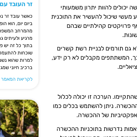
זר העובד עם
ה יכולים להוות יתרון משמעותי
דע מעשי שיכול להעשיר את התוכנית
כאשר עובד זר נכ
ביום יום, הוא ה
ף פרויקטים קהילתיים שבהם
מהמרחב המשפחתי.
ונות.
מרגיע ולעיתים ג
בתוך כל זה יש 
א גם תורמים לבניית רשת קשרים
שוכחות להתעמק ב
 כך, המשתתפים מקבלים לא רק ידע,
למרות שהוא נשמע
יאליים.
ברכיב חיוני שמג
לקריאת המאמר 
קיימו. הערכה זו יכולה לכלול
הכשרה. ניתן להשתמש בכלים כמו
 האפקטיביות של ההכשרה.
אמות נדרשות בתוכניות ההכשרה