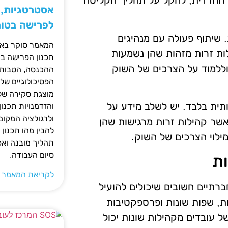
 ההדדית, להקל על תהליך הקליטה
אסטרטגיות, ס
לפרישה בטו
 שיתוף פעולה עם מנהיגים
המאמר סוקר באופ
ות זרות מזהות שהן נשמעות
תכנון הפרישה בי
 וללמוד על הצרכים של השוק
ההכנסה, הטבות ה
הפסיכולוגיים של
מוצגת סקירה של 
ית בלבד. יש לשלב מידע על
והזדמנויות תכנון
ולרגולציה המקומ
שר קהילות זרות מרגישות שהן
להבין מהו תכנון 
לוי הצרכים של השוק.
תהליך מובנה וא
סיום העבודה.
ות
לקריאת המאמר 
רתיים חשובים שיכולים להועיל
יות, שפות שונות ופרספקטיבות
 עובדים מקהילות שונות יכול