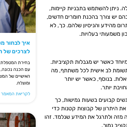
ה. ניתן להשתמש בתבניות קיימות,
שבהם יש צורך בהכנת חומרים חדשים,
רום מהידע והניסיון שלהם. כך, לא
ן משמעותי בעלויות.
איך לבחור מ
לצרכים של 
יוחד כאשר יש מגבלות תקציביות.
בחירת המטפלת ה
עם הכנה נכונה, 
שומת לב אישית לכל משתתף, מה
האישיים של המשפ
לות. בנוסף, כאשר יש יותר
ומוצלח.
ויבת יותר.
לקריאת המאמר 
שים קבועים בשעות גמישות, כך
את היתרון של קבוצות קטנות כדי
 מזה ולתרגל את המידע שנלמד. זהו
ציב נמוך.