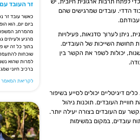
י לפתח תרבות ארגונית חיובית, יש
זר העובד עם
ד הדדי. עובדים שמרגישים שהם
כאשר עובד זר נכ
עבודתם.
ביום יום, הוא ה
מהמרחב המשפחתי.
, ניתן לערוך סדנאות, פעילויות
מרגיע ולעיתים ג
רת תחושת השייכות של העובדים.
בתוך כל זה יש 
נות, יכולות לשפר את הקשר בין
שוכחות להתעמק ב
דה.
למרות שהוא נשמע
ברכיב חיוני שמג
לקריאת המאמר 
לים דיגיטליים יכולים לסייע בשיפור
חוויית העובדים. תוכנות ניהול
שר עם העובדים בצורה יעילה יותר.
וח עובדים, במקום במשימות