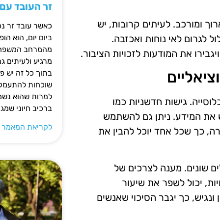
זר העובד עם
וך ומורכב. לעיתים קרובות, יש
כאשר עובד זר נכ
ל לגרום לאי נוחות ואכזבה.
ביום יום, הוא ה
מהמרחב המשפחתי.
גבירו את המודעות לזכויות הציבור.
מרגיע ולעיתים ג
ציאליים
בתוך כל זה יש 
שוכחות להתעמק ב
למרות שהוא נשמע
וסייה. גישות חדשניות כמו
ברכיב חיוני שמג
יש את המידע. ניתן גם להשתמש
לקריאת המאמר 
רה, כך שכל אחד יוכל להבין את
ים שונים. מענה לצרכים של
יות, יכול לשפר את שיעור
ונגיש, כך יגבר הסיכוי שאנשים