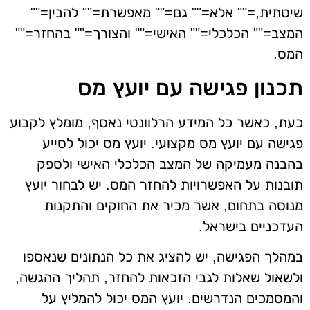
שיטתית,="" אלא="" גם="" מאפשרת="" להבין=""
המצב="" הכלכלי="" האישי="" והצורך="" בהחזר=""
המס.
תכנון פגישה עם יועץ מס
כעת, כאשר כל המידע הרלוונטי נאסף, מומלץ לקבוע
פגישה עם יועץ מס מקצועי. יועץ מס יכול לסייע
בהבנה מעמיקה של המצב הכלכלי האישי ולספק
תובנות על האפשרויות להחזר המס. יש לבחור יועץ
מנוסה בתחום, אשר מכיר את החוקים והתקנות
העדכניים בישראל.
במהלך הפגישה, יש להציג את כל הנתונים שנאספו
ולשאול שאלות לגבי הזכאות להחזר, תהליך ההגשה,
והמסמכים הנדרשים. יועץ המס יכול להמליץ על