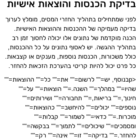
בדיקת הכנסות והוצאות אישיות
לפני שמתחילים בתהליך החזרי המסים, מומלץ לערוך
בדיקה מעמיקה של ההכנסות וההוצאות האישיות.
הכנה מוקדמת של נתונים אלו יכולה לחסוך זמן רב
בתהליך ההגשה. יש לאסוף נתונים על כל ההכנסות,
כולל משכורות, הכנסות נוספות, מענקים או קצבאות.
כל פרט יכול להיות קריטי בהערכת הזכאות להחזר.
<pבנוסף, יש="" לרשום="" את="" כל="" ההוצאות=""
שהיו="" במהלך="" השנה.="" הוצאות="" על=""
חינוך,="" בריאות,="" תחבורה="" ושירותים=""
נוספים="" יכולים="" להיחשב="" כהוצאות=""
מוכרות.="" כדאי="" לשמור="" קבלות=""
ומסמכים="" שיכולים="" לתמוך="" בבקשה=""
להחזר.="" בדיקה="" זו="" אינה="" רק=""