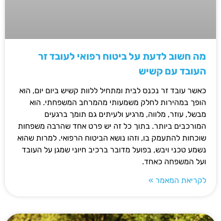
מה חשוב לדעת על ביטוח רפואי לעובד זר
העובד עם קשיש
כאשר עובד זר נכנס לבית ומתחיל ללוות קשיש ביום יום, הוא
הופך במהירות לחלק משמעותי מהמרחב המשפחתי. הוא
מבשל, עוזר, מלווה, מרגיע ולעיתים גם תומך ברגעים
המורכבים ביותר. בתוך כל זה יש פרט אחד שהרבה משפחות
שוכחות להתעמק בו, וזהו נושא הביטוח הרפואי. למרות שהוא
נשמע טכני ויבש, בפועל מדובר ברכיב חיוני שמגן על העובד
ועל המשפחה כאחד.
לקריאת המאמר »