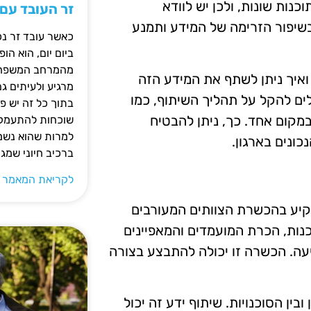
נות שונות, ולכן יש לוודא
זר העובד עם
שיפור הזרימה של המידע ותמנע
כאשר עובד זר נכ
ביום יום, הוא ה
מהמרחב המשפחתי.
ואיך ניתן לשתף את המידע הזה
מרגיע ולעיתים ג
ולים להקל על תהליך השיתוף, כמו
בתוך כל זה יש 
מקום אחד. כך, ניתן להבטיח
שוכחות להתעמק ב
למרות שהוא נשמע
כונים בארגון.
ברכיב חיוני שמג
לקריאת המאמר 
שקיע בהכשרת הצוותים המעורבים
נות, הכרת המועמדים והמאפיינים
עה. הכשרה זו יכולה להתבצע בצורה
ובין הסוכנויות. שיתוף ידע זה יכול