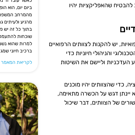
כאשר עובד זר נכ
להבטיח שהאפליקציות יהיו
ביום יום, הוא ה
מהמרחב המשפחתי.
מרגיע ולעיתים ג
יים
בתוך כל זה יש 
שוכחות להתעמק ב
יות, יש להקנות לצוותים הרפואיים
למרות שהוא נשמע
ברכיב חיוני שמג
ולוגי והניהולי חיוניות כדי
 העדכניות וליישם את השיטות
לקריאת המאמר 
, כדי שהצוותים יהיו מוכנים
 יינתן דגש על הכשרה מתאימה,
שורים של הצוותים, דבר שיכול