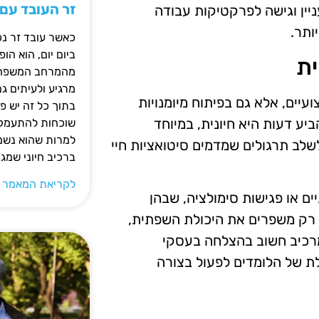
זר העובד עם
יין וגישה לפרקטיקות עבודה
ותר.
כאשר עובד זר נכ
ביום יום, הוא ה
ית
מהמרחב המשפחתי.
מרגיע ולעיתים ג
יים, אלא גם בפיתוח מיומנויות
בתוך כל זה יש 
יע דעות היא חיונית, במיוחד
שוכחות להתעמק ב
למרות שהוא נשמע
שלב תרגולים שמדמים סיטואציות חיי
ברכיב חיוני שמג
לקריאת המאמר 
ים או פגישות סימולציה, שבהן
א רק משפרים את היכולת השפתית,
 מרכיב חשוב בהצלחה בעסקי
ת של הלומדים לפעול בצורה