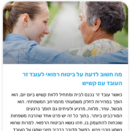
מה חשוב לדעת על ביטוח רפואי לעובד זר
העובד עם קשיש
כאשר עובד זר נכנס לבית ומתחיל ללוות קשיש ביום יום, הוא
הופך במהירות לחלק משמעותי מהמרחב המשפחתי. הוא
מבשל, עוזר, מלווה, מרגיע ולעיתים גם תומך ברגעים
המורכבים ביותר. בתוך כל זה יש פרט אחד שהרבה משפחות
שוכחות להתעמק בו, וזהו נושא הביטוח הרפואי. למרות שהוא
נשמע טכני ויבש, בפועל מדובר ברכיב חיוני שמגן על העובד