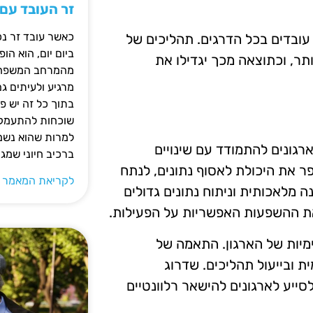
זר העובד עם
כאשר עובד זר נכ
ובדים בכל הדרגים. תהליכים של
ביום יום, הוא ה
ותר, וכתוצאה מכך יגדילו את
מהמרחב המשפחתי.
מרגיע ולעיתים ג
בתוך כל זה יש 
שוכחות להתעמק ב
למרות שהוא נשמע
רגונים להתמודד עם שינויים
ברכיב חיוני שמג
פר את היכולת לאסוף נתונים, לנתח
לקריאת המאמר 
נה מלאכותית וניתוח נתונים גדולים
 את ההשפעות האפשריות על הפעילות.
מיות של הארגון. התאמה של
ת ובייעול תהליכים. שדרוג
סייע לארגונים להישאר רלוונטיים