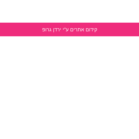
קידום אתרים ע"י ירדן גרופ