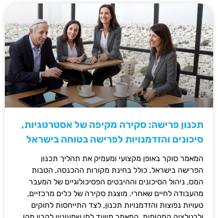
תכנון פרישה: סקירה מקיפה של אסטרטגיות,
סיכונים והזדמנויות לפרישה בטוחה בישראל
המאמר סוקר באופן מקצועי ומעמיק את תהליך תכנון
הפרישה בישראל, כולל בחינת מקורות ההכנסה, הטבות
המס, ניהול הסיכונים וההיבטים הפסיכולוגיים של המעבר
מהעבודה לחיים שאחרי. מוצגת סקירה של כלים מרכזיים,
טעויות נפוצות והזדמנויות תכנון, לצד התייחסות לחוקים
ולרגולציה המקומית. המאמר מיועד למי שמעוניין להבין מהו