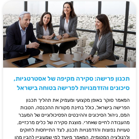
תכנון פרישה: סקירה מקיפה של אסטרטגיות,
סיכונים והזדמנויות לפרישה בטוחה בישראל
המאמר סוקר באופן מקצועי ומעמיק את תהליך תכנון
הפרישה בישראל, כולל בחינת מקורות ההכנסה, הטבות
המס, ניהול הסיכונים וההיבטים הפסיכולוגיים של המעבר
מהעבודה לחיים שאחרי. מוצגת סקירה של כלים מרכזיים,
טעויות נפוצות והזדמנויות תכנון, לצד התייחסות לחוקים
ולרגולציה המקומית. המאמר מיועד למי שמעוניין להבין מהו