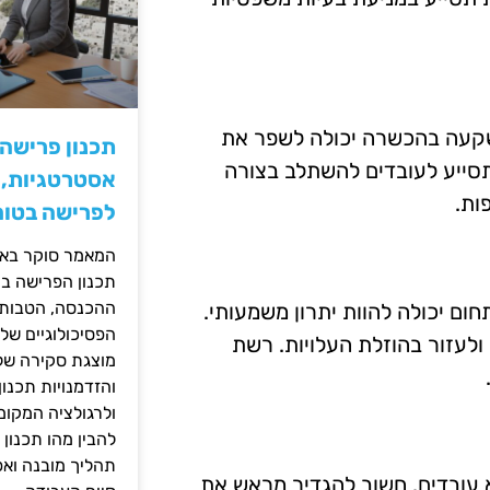
שקעה בהכשרה יכולה לשפר את
תכנון פרישה
 תסייע לעובדים להשתלב בצורה
אסטרטגיות, ס
ות.
לפרישה בטוח
המאמר סוקר באופ
תכנון הפרישה בי
ההכנסה, הטבות ה
ם יכולה להוות יתרון משמעותי.
הפסיכולוגיים של
ולעזור בהוזלת העלויות. רשת
מוצגת סקירה של 
והזדמנויות תכנון
ולרגולציה המקומ
להבין מהו תכנון 
תהליך מובנה וא
א עובדים. חשוב להגדיר מראש את