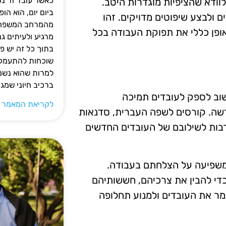
כאשר עובד זר נכ
וודא שהציפיות מוגדרות היטב.
ביום יום, הוא ה
ולבצע שיפוטים מדויקים. זהו
מהמרחב המשפחתי.
ופן כללי את תפוקת העבודה בכל
מרגיע ולעיתים ג
בתוך כל זה יש 
שוכחות להתעמק ב
למרות שהוא נשמע
ברכיב חיוני שמג
שוב לספק לעובדים תמיכה
לקריאת המאמר 
שה. קורסים לשפה העברית, סדנאות
רבות לשילובם של העובדים החדשים
 משפיעה על הצלחתם בעבודה.
כדי להבין את צרכיהם, חששותיהם
מר את העובדים ולמנוע תחלופה