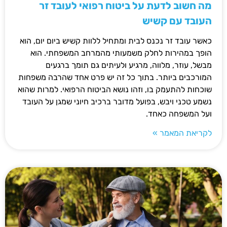
מה חשוב לדעת על ביטוח רפואי לעובד זר
העובד עם קשיש
כאשר עובד זר נכנס לבית ומתחיל ללוות קשיש ביום יום, הוא
הופך במהירות לחלק משמעותי מהמרחב המשפחתי. הוא
מבשל, עוזר, מלווה, מרגיע ולעיתים גם תומך ברגעים
המורכבים ביותר. בתוך כל זה יש פרט אחד שהרבה משפחות
שוכחות להתעמק בו, וזהו נושא הביטוח הרפואי. למרות שהוא
נשמע טכני ויבש, בפועל מדובר ברכיב חיוני שמגן על העובד
ועל המשפחה כאחד.
לקריאת המאמר »