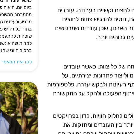
כאשר עובד זר נכ
ביום יום, הוא ה
ם לחצים וקשיים בעבודה. עובדים
מהמרחב המשפחתי.
 נוטים להרגיש פחות לחוצים
מרגיע ולעיתים ג
ור הארגון, שכן עובדים שמרגישים
בתוך כל זה יש 
שוכחות להתעמק ב
ם גבוהים יותר.
למרות שהוא נשמע
ברכיב חיוני שמג
לקריאת המאמר 
ה של כל צוות. כאשר עובדים
וליצור פתרונות יצירתיים. על
ף רעיונות ולבקש עזרה. פלטפורמות
 שיתוף הפעולה ולהקל על התקשורת
לים לחלוק חוויות, לדון בפרויקטים
ותר בין העובדים ומחזקות את
מרגישים שהקול שלהם נחשב, הם