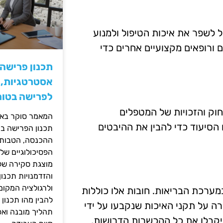
 לשפר את איכות הטיפול ולמנוע
ם ורופאים מקצועיים אחרים כדי
תכנון פרישה
אסטרטגיות, ס
לפרישה בטוח
וק והזכויות של המטפלים
המאמר סוקר באופ
הסיעוד כדי להבין את ההיבטים
תכנון הפרישה בי
ההכנסה, הטבות ה
הפסיכולוגיים של
מוצגת סקירה של 
והזדמנויות תכנון
ולרגולציה המקומ
מערכת הבריאות. חובות אלו כוללות
להבין מהו תכנון 
רה על תקני האיכות שנקבעו על ידי
תהליך מובנה וא
קבלו את כל ההכשרות הדרושות,