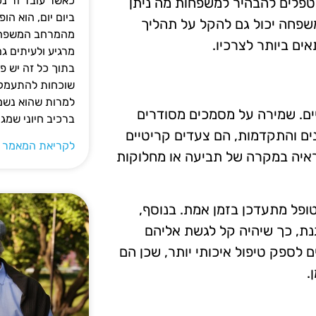
כאשר עובד זר נכ
טפלים להבהיר למשפחות מה ניתן
ביום יום, הוא ה
משפחה יכול גם להקל על תהליך
מהמרחב המשפחתי.
ם ביותר לצרכיו.
מרגיע ולעיתים ג
בתוך כל זה יש 
שוכחות להתעמק ב
למרות שהוא נשמע
יים. שמירה על מסמכים מסודרים
ברכיב חיוני שמג
נים והתקדמות, הם צעדים קריטיים
לקריאת המאמר 
ראיה במקרה של תביעה או מחלוקות
טופל מתעדכן בזמן אמת. בנוסף,
נת, כך שיהיה קל לגשת אליהם
 לספק טיפול איכותי יותר, שכן הם
.