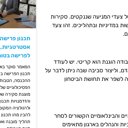
ל צעדי המניעה שננקטים. סקירות
ות במדיניות ובתהליכים. זהו צעד
ם.
תכנון פרישה
אסטרטגיות, ס
לפרישה בטוח
ודה הוגנת הוא קריטי. יש לעודד
המאמר סוקר באופ
ם, וליצור סביבה שבה ניתן לדבר על
תכנון הפרישה בי
לה לשפר את תחושת הביטחון
ההכנסה, הטבות ה
הפסיכולוגיים של
מוצגת סקירה של 
והזדמנויות תכנון
ולרגולציה המקומ
להבין מהו תכנון 
יים והבינלאומיים הקשורים לסחר
תהליך מובנה וא
יות והנהלים בארגון מתאימים