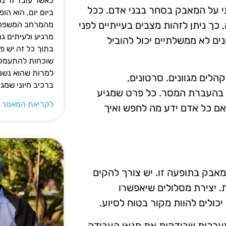
כאשר עובד זר נכ
י על המאבק בסחר בבני אדם. ככל
ביום יום, הוא ה
כך ניתן לזהות מצבים בעייתיים לפני
מהמרחב המשפחתי.
מרגיע ולעיתים ג
ים לא ממשלתיים יכול להוביל
בתוך כל זה יש 
שוכחות להתעמק ב
למרות שהוא נשמע
לים מגוונים. סרטונים,
ברכיב חיוני שמג
ם בהעברת המסר. כל פרט שמגיע
לקריאת המאמר 
אם כל אדם ידע מה לחפש ואיך
אבק בתופעה זו. יש צורך להקים
 יצירת מסלולים שיאפשרו
יכולים להוות מקור בטוח לסיוע.
 מערכות שבודקות את תנאי העבודה